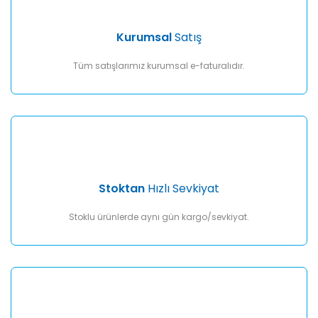
Ürün bilgilerinde hatalar bulunuyor.
Ürün fiyatı diğer sitelerden daha pahalı.
Kurumsal
Satış
Bu ürüne benzer farklı alternatifler olmalı.
Tüm satışlarımız kurumsal e-faturalıdır.
Gönder
Stoktan
Hızlı Sevkiyat
Stoklu ürünlerde aynı gün kargo/sevkiyat.