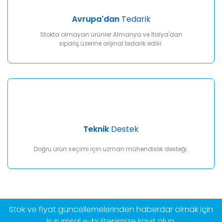
Avrupa'dan
Tedarik
Stokta olmayan ürünler Almanya ve İtalya'dan
sipariş üzerine orijinal tedarik edilir.
Teknik
Destek
Doğru ürün seçimi için uzman mühendislik desteği.
Stok ve fiyat güncellemelerinden haberdar olmak için
kurumsal e-bültenimize kayıt olun.