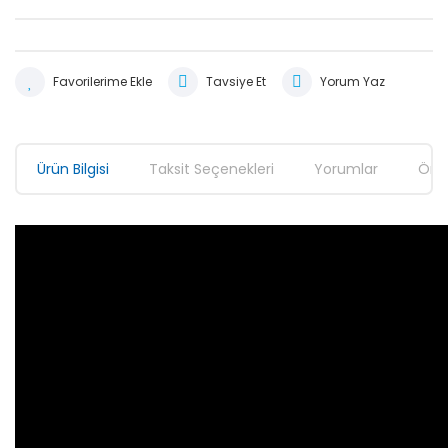
Tavsiye Et
Yorum Yaz
Ürün Bilgisi
Taksit Seçenekleri
Yorumlar
Öner