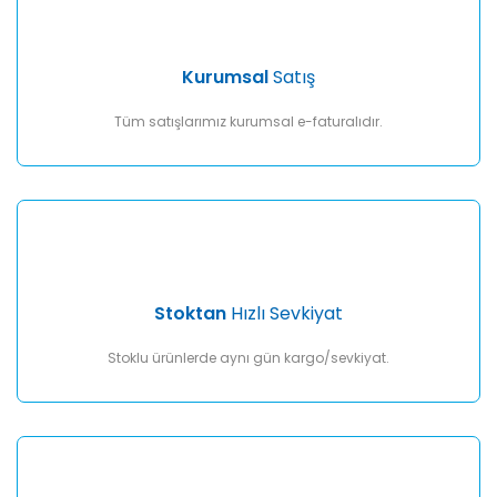
Ürün açıklamasında eksik bilgiler bulunuyor.
Ürün bilgilerinde hatalar bulunuyor.
Ürün fiyatı diğer sitelerden daha pahalı.
Kurumsal
Satış
Bu ürüne benzer farklı alternatifler olmalı.
Tüm satışlarımız kurumsal e-faturalıdır.
Gönder
Stoktan
Hızlı Sevkiyat
Stoklu ürünlerde aynı gün kargo/sevkiyat.