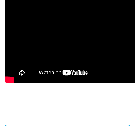
Bu ürünün fiyat bilgisi, resim, ürün açıklamalarında ve diğer
konularda yetersiz gördüğünüz noktaları öneri formunu
Bu ürüne ilk yorumu siz yapın!
kullanarak tarafımıza iletebilirsiniz.
Görüş ve önerileriniz için teşekkür ederiz.
Yorum Yaz
Ürün resmi kalitesiz, bozuk veya görüntülenemiyor.