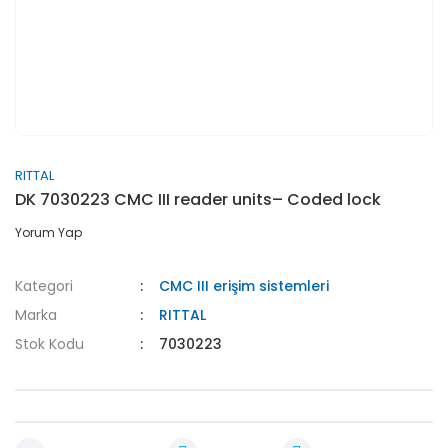
RITTAL
DK 7030223 CMC III reader units– Coded lock
Yorum Yap
Kategori
CMC III erişim sistemleri
Marka
RITTAL
Stok Kodu
7030223