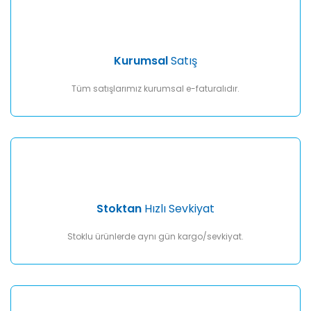
Ürün açıklamasında eksik bilgiler bulunuyor.
Ürün bilgilerinde hatalar bulunuyor.
Ürün fiyatı diğer sitelerden daha pahalı.
Kurumsal
Satış
Bu ürüne benzer farklı alternatifler olmalı.
Tüm satışlarımız kurumsal e-faturalıdır.
Gönder
Stoktan
Hızlı Sevkiyat
Stoklu ürünlerde aynı gün kargo/sevkiyat.