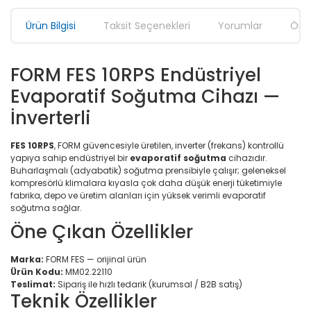
Ürün Bilgisi
Taksit Seçenekleri
Yorumlar
Öner
FORM FES 10RPS Endüstriyel
Evaporatif Soğutma Cihazı —
İnverterli
FES 10RPS
, FORM güvencesiyle üretilen, inverter (frekans) kontrollü
yapıya sahip endüstriyel bir
evaporatif soğutma
cihazıdır.
Buharlaşmalı (adyabatik) soğutma prensibiyle çalışır; geleneksel
kompresörlü klimalara kıyasla çok daha düşük enerji tüketimiyle
fabrika, depo ve üretim alanları için yüksek verimli evaporatif
soğutma sağlar.
Öne Çıkan Özellikler
Marka:
FORM FES — orijinal ürün
Ürün Kodu:
MM02.22110
Teslimat:
Sipariş ile hızlı tedarik (kurumsal / B2B satış)
Teknik Özellikler