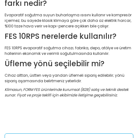
farkı nedir?
Evaporatif soğutma suyun buharlaşma ısısını kullanır ve kompresör
içermez; bu sayede klasik klimaya göre çok daha az elektrik harcar,
%100 taze hava verir ve kapı-pencere açıkken bile çalışır.
FES 10RPS nerelerde kullanılır?
FES 10RPS evaporatif soğutma cihazı; fabrika, depo, atölye ve üretim
hollerinin ekonomik ve verimli soğutulmasında kullanılır.
Üfleme yönü seçilebilir mi?
Cihaz alttan, üstten veya yandan üflemeli sipariş edilebilir; yönü
sipariş aşamasında belirtmeniz yeterlidir.
Klimasun, FORM FES ürünlerinde kurumsal (B2B) satış ve teknik destek
sunar. Fiyat ve proje teklifi için ekibimizle iletişime geçebilirsiniz.
Bu ürünün fiyat bilgisi, resim, ürün açıklamalarında ve diğer
konularda yetersiz gördüğünüz noktaları öneri formunu
Bu ürüne ilk yorumu siz yapın!
kullanarak tarafımıza iletebilirsiniz.
Görüş ve önerileriniz için teşekkür ederiz.
Yorum Yaz
Ürün resmi kalitesiz, bozuk veya görüntülenemiyor.