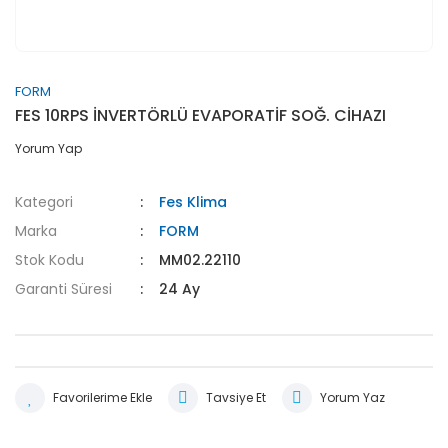
FORM
FES 10RPS İNVERTÖRLÜ EVAPORATİF SOĞ. CİHAZI
Yorum Yap
Kategori
Fes Klima
Marka
FORM
Stok Kodu
MM02.22110
Garanti Süresi
24 Ay
Tavsiye Et
Yorum Yaz