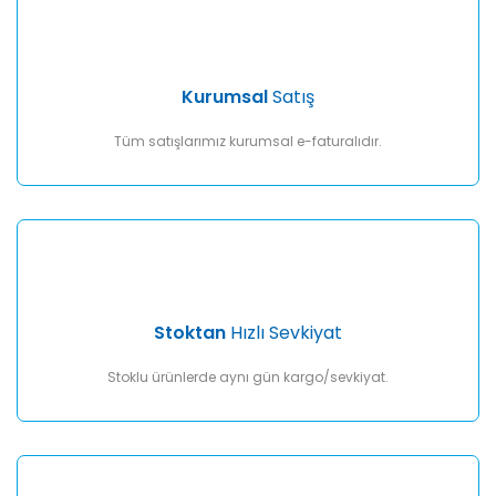
Ürün açıklamasında eksik bilgiler bulunuyor.
Ürün bilgilerinde hatalar bulunuyor.
Ürün fiyatı diğer sitelerden daha pahalı.
Kurumsal
Satış
Bu ürüne benzer farklı alternatifler olmalı.
Tüm satışlarımız kurumsal e-faturalıdır.
Gönder
Stoktan
Hızlı Sevkiyat
Stoklu ürünlerde aynı gün kargo/sevkiyat.