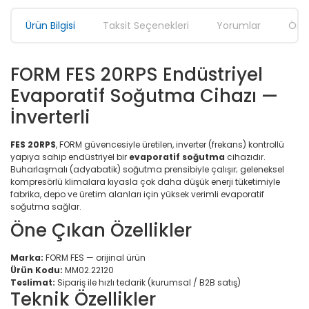
Ürün Bilgisi
Taksit Seçenekleri
Yorumlar
Öner
FORM FES 20RPS Endüstriyel
Evaporatif Soğutma Cihazı —
İnverterli
FES 20RPS
, FORM güvencesiyle üretilen, inverter (frekans) kontrollü
yapıya sahip endüstriyel bir
evaporatif soğutma
cihazıdır.
Buharlaşmalı (adyabatik) soğutma prensibiyle çalışır; geleneksel
kompresörlü klimalara kıyasla çok daha düşük enerji tüketimiyle
fabrika, depo ve üretim alanları için yüksek verimli evaporatif
soğutma sağlar.
Öne Çıkan Özellikler
Marka:
FORM FES — orijinal ürün
Ürün Kodu:
MM02.22120
Teslimat:
Sipariş ile hızlı tedarik (kurumsal / B2B satış)
Teknik Özellikler