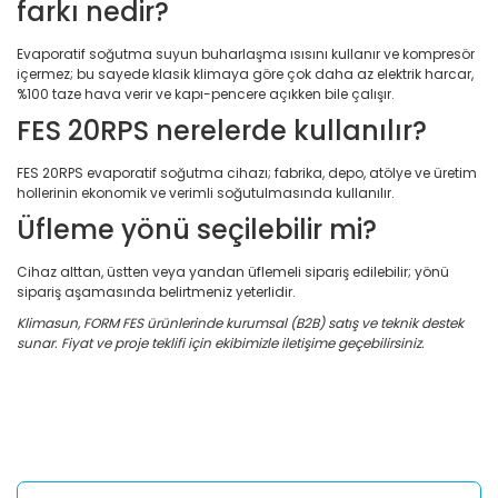
farkı nedir?
Evaporatif soğutma suyun buharlaşma ısısını kullanır ve kompresör
içermez; bu sayede klasik klimaya göre çok daha az elektrik harcar,
%100 taze hava verir ve kapı-pencere açıkken bile çalışır.
FES 20RPS nerelerde kullanılır?
FES 20RPS evaporatif soğutma cihazı; fabrika, depo, atölye ve üretim
hollerinin ekonomik ve verimli soğutulmasında kullanılır.
Üfleme yönü seçilebilir mi?
Cihaz alttan, üstten veya yandan üflemeli sipariş edilebilir; yönü
sipariş aşamasında belirtmeniz yeterlidir.
Klimasun, FORM FES ürünlerinde kurumsal (B2B) satış ve teknik destek
sunar. Fiyat ve proje teklifi için ekibimizle iletişime geçebilirsiniz.
Bu ürünün fiyat bilgisi, resim, ürün açıklamalarında ve diğer
konularda yetersiz gördüğünüz noktaları öneri formunu
Bu ürüne ilk yorumu siz yapın!
kullanarak tarafımıza iletebilirsiniz.
Görüş ve önerileriniz için teşekkür ederiz.
Yorum Yaz
Ürün resmi kalitesiz, bozuk veya görüntülenemiyor.