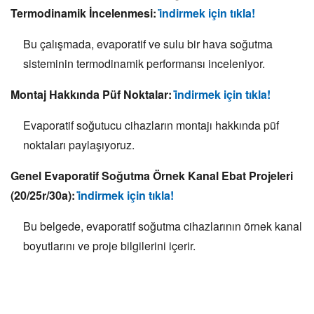
Termodinamik İncelenmesi:
i̇ndirmek için tıkla!
Bu çalışmada, evaporatif ve sulu bir hava soğutma
sisteminin termodinamik performansı inceleniyor.
Montaj Hakkında Püf Noktalar:
i̇ndirmek için tıkla!
Evaporatif soğutucu cihazların montajı hakkında püf
noktaları paylaşıyoruz.
Genel Evaporatif Soğutma Örnek Kanal Ebat Projeleri
(20/25r/30a):
i̇ndirmek için tıkla!
Bu belgede, evaporatif soğutma cihazlarının örnek kanal
boyutlarını ve proje bilgilerini içerir.
Bu ürünün fiyat bilgisi, resim, ürün açıklamalarında ve diğer
konularda yetersiz gördüğünüz noktaları öneri formunu
Bu ürüne ilk yorumu siz yapın!
kullanarak tarafımıza iletebilirsiniz.
Görüş ve önerileriniz için teşekkür ederiz.