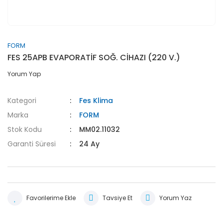
FORM
FES 25APB EVAPORATİF SOĞ. CİHAZI (220 V.)
Yorum Yap
Kategori
Fes Klima
Marka
FORM
Stok Kodu
MM02.11032
Garanti Süresi
24 Ay
Tavsiye Et
Yorum Yaz