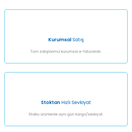
Yorum Yaz
Ürün resmi kalitesiz, bozuk veya görüntülenemiyor.
Ürün açıklamasında eksik bilgiler bulunuyor.
Ürün bilgilerinde hatalar bulunuyor.
Ürün fiyatı diğer sitelerden daha pahalı.
Kurumsal
Satış
Bu ürüne benzer farklı alternatifler olmalı.
Tüm satışlarımız kurumsal e-faturalıdır.
Gönder
Stoktan
Hızlı Sevkiyat
Stoklu ürünlerde aynı gün kargo/sevkiyat.