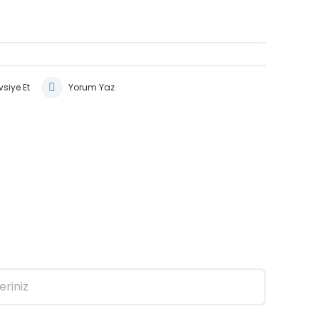
siye Et
Yorum Yaz
eriniz