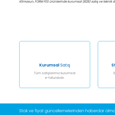
Klimasun, FORM FES ürünlerinde kurumsal (B2B) satış ve teknik deste
Bu ürünün fiyat bilgisi, resim, ürün açıklamalarında ve diğ
Görüş ve önerileriniz için teşekkür ederiz.
Ürün resmi kalitesiz, bozuk veya görüntülenemiyor.
Ürün açıklamasında eksik bilgiler bulunuyor.
Ürün bilgilerinde hatalar bulunuyor.
Ürün fiyatı diğer sitelerden daha pahalı.
Bu ürüne benzer farklı alternatifler olmalı.
Kurumsal
Satış
S
Tüm satışlarımız kurumsal
S
e-faturalıdır.
Stok ve fiyat güncellemelerinden haberdar olmak