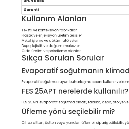
Ürün Kodu
Garanti
Kullanım Alanları
Tekstil ve konfeksiyon fabrikaları
Plastik ve enjeksiyon üretim tesisleri
Metal işleme ve döküm atölyeleri
Depo, lojistik ve dağıtım merkezleri
Gıda üretim ve paketleme alanları
Sıkça Sorulan Sorular
Evaporatif soğutmanın klimada
Evaporatif soğutma suyun buharlaşma ısısını kullanır ve kompr
FES 25APT nerelerde kullanılır?
FES 25APT evaporatif soğutma cihazı; fabrika, depo, atölye ve 
Üfleme yönü seçilebilir mi?
Cihaz alttan, üstten veya yandan üflemeli sipariş edilebilir; y