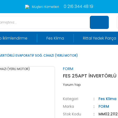
0 216 344 48 19
Müşteri Hizmetleri
 İklimlendirme
Fes Klima
Rittal Yedek Parça
NVERTÖRLÜ EVAPORATİF SOĞ. CİHAZI (YERLİ MOTOR)
FORM
FES 25APT İNVERTÖRLÜ
Yorum Yap
Kategori
Fes Klima
Marka
FORM
Stok Kodu
MM02.211