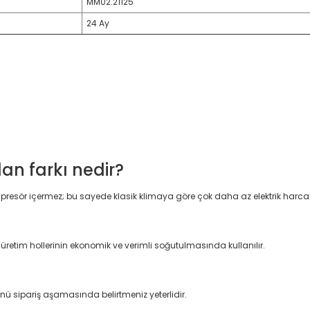
MM02.21125
24 Ay
n farkı nedir?
esör içermez; bu sayede klasik klimaya göre çok daha az elektrik harcar, 
üretim hollerinin ekonomik ve verimli soğutulmasında kullanılır.
önü sipariş aşamasında belirtmeniz yeterlidir.