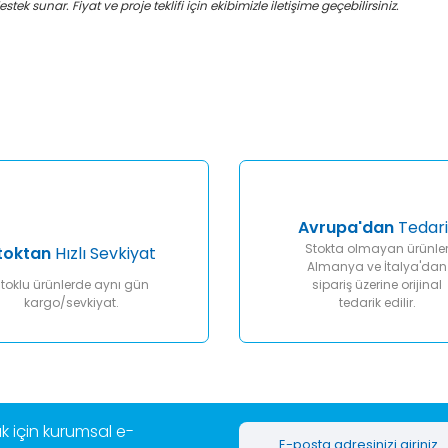
k sunar. Fiyat ve proje teklifi için ekibimizle iletişime geçebilirsiniz.
er konularda yetersiz gördüğünüz noktaları öneri formunu kullanarak tar
Bu ürüne ilk yorumu siz yapın!
Yorum Yaz
Avrupa'dan
Tedari
Stokta olmayan ürünle
toktan
Hızlı Sevkiyat
Almanya ve İtalya'dan
toklu ürünlerde aynı gün
sipariş üzerine orijinal
kargo/sevkiyat.
tedarik edilir.
Gönder
 için kurumsal e-