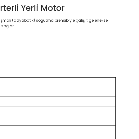
erli Yerli Motor
aşmalı (adyabatik) soğutma prensibiyle çalışır; geleneksel
 sağlar.