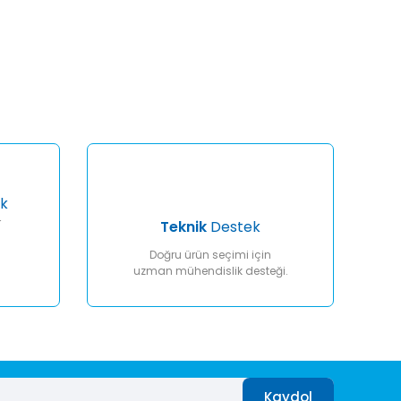
afımıza iletebilirsiniz.
k
r
Teknik
Destek
Doğru ürün seçimi için
uzman mühendislik desteği.
Kaydol