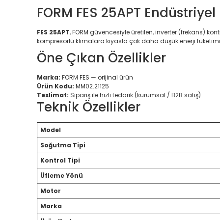
FORM FES 25APT Endüstriyel 
FES 25APT
, FORM güvencesiyle üretilen, inverter (frekans) kon
kompresörlü klimalara kıyasla çok daha düşük enerji tüketimiy
Öne Çıkan Özellikler
Marka:
FORM FES — orijinal ürün
Ürün Kodu:
MM02.21125
Teslimat:
Sipariş ile hızlı tedarik (kurumsal / B2B satış)
Teknik Özellikler
Model
Soğutma Tipi
Kontrol Tipi
Üfleme Yönü
Motor
Marka