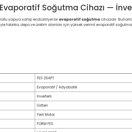
Evaporatif Soğutma Cihazı — İnvert
trollü yapıya sahip endüstriyel bir
evaporatif soğutma
cihazıdır. Buharl
le fabrika, depo ve üretim alanları için yüksek verimli evaporatif soğutma
FES 25APT
Evaporatif / Adyabatik
İnverterli
Üstten
Yerli Motor
FORM FES