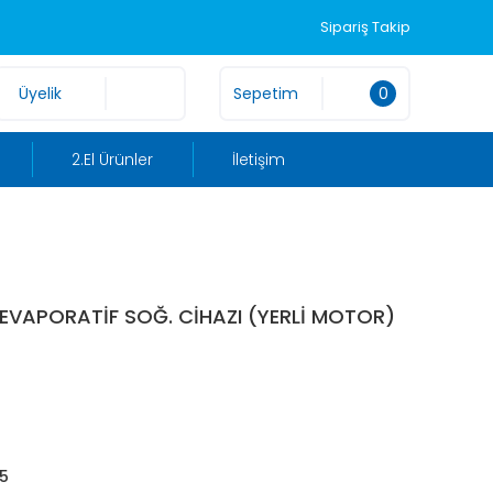
Sipariş Takip
Üyelik
Sepetim
0
2.El Ürünler
İletişim
 EVAPORATİF SOĞ. CİHAZI (YERLİ MOTOR)
25