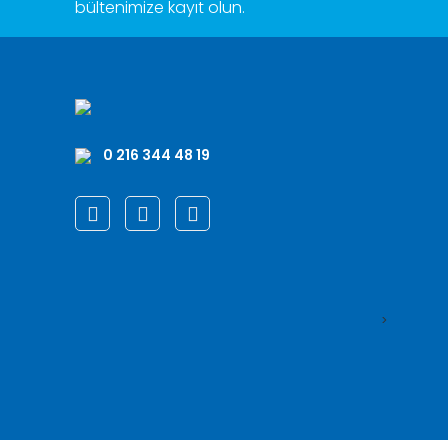
bültenimize kayıt olun.
0 216 344 48 19
>