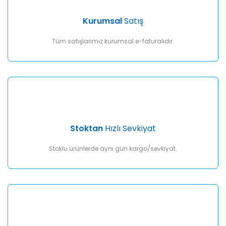
Ürün bilgilerinde hatalar bulunuyor.
Ürün fiyatı diğer sitelerden daha pahalı.
Kurumsal
Satış
Bu ürüne benzer farklı alternatifler olmalı.
Tüm satışlarımız kurumsal e-faturalıdır.
Gönder
Stoktan
Hızlı Sevkiyat
Stoklu ürünlerde aynı gün kargo/sevkiyat.