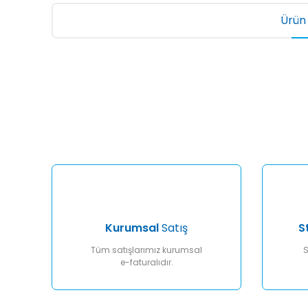
Ürün 
Bu ürünün fiyat bilgisi, resim, ürün açıklamalarında ve diğ
Görüş ve önerileriniz için teşekkür ederiz.
Ürün resmi kalitesiz, bozuk veya görüntülenemiyor.
Ürün açıklamasında eksik bilgiler bulunuyor.
Ürün bilgilerinde hatalar bulunuyor.
Ürün fiyatı diğer sitelerden daha pahalı.
Bu ürüne benzer farklı alternatifler olmalı.
Kurumsal
Satış
S
Tüm satışlarımız kurumsal
S
e-faturalıdır.