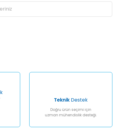
eriniz
afımıza iletebilirsiniz.
k
r
Teknik
Destek
Doğru ürün seçimi için
uzman mühendislik desteği.