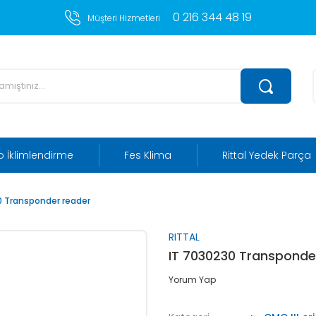
0 216 344 48 19
Müşteri Hizmetleri
 İklimlendirme
Fes Klima
Rittal Yedek Parça
0 Transponder reader
RITTAL
IT 7030230 Transponde
Yorum Yap