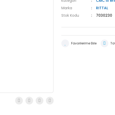
Kategori
CMC III er
Marka
RITTAL
Stok Kodu
7030230
Tav