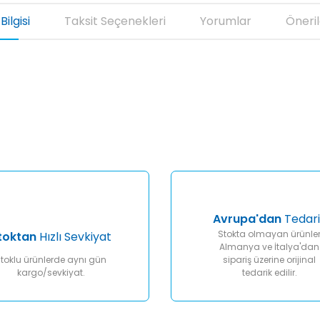
Bilgisi
Taksit Seçenekleri
Yorumlar
Öneril
er konularda yetersiz gördüğünüz noktaları öneri formunu kullanarak tar
Bu ürüne ilk yorumu siz yapın!
Yorum Yaz
Avrupa'dan
Tedari
Stokta olmayan ürünle
toktan
Hızlı Sevkiyat
Almanya ve İtalya'dan
toklu ürünlerde aynı gün
sipariş üzerine orijinal
kargo/sevkiyat.
tedarik edilir.
Gönder