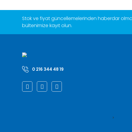
Stok ve fiyat güncellemelerinden haberdar olmak
bültenimize kayıt olun.
0 216 344 48 19
>