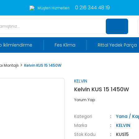
0 216 344 48 19
Müşteri Hizmetleri
 İklimlendirme
Fes Klima
Rittal Yedek Parça
ı Montajlı
Kelvin KUS 15 1450W
KELVIN
Kelvin KUS 15 1450W
Yorum Yap
Kategori
Yana / Kap
Marka
KELVIN
Stok Kodu
KUS15