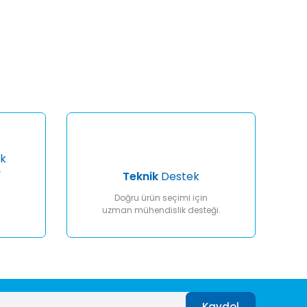
afımıza iletebilirsiniz.
k
r
Teknik
Destek
Doğru ürün seçimi için
uzman mühendislik desteği.
Kaydol