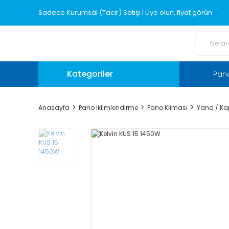
Sadece Kurumsal (Tacir) Satışı | Üye olun, fiyat görün
Kategoriler
Pano
Anasayfa
Pano İklimlendirme
Pano Kliması
Yana / Kap