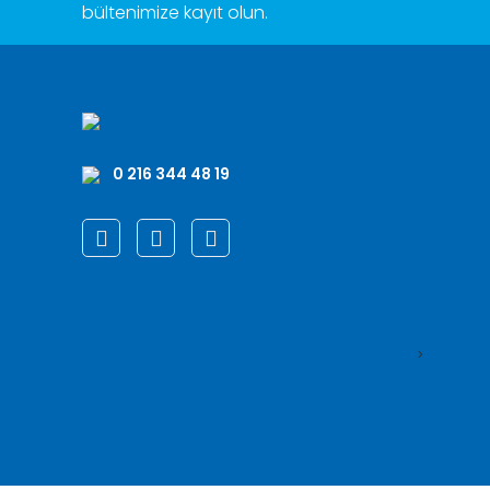
bültenimize kayıt olun.
0 216 344 48 19
>