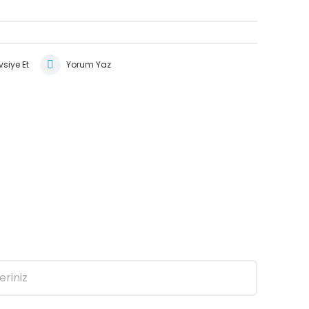
siye Et
Yorum Yaz
eriniz