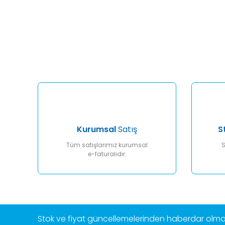
Bu ürünün fiyat bilgisi, resim, ürün açıklamalarında ve diğ
Görüş ve önerileriniz için teşekkür ederiz.
Ürün resmi kalitesiz, bozuk veya görüntülenemiyor.
Ürün açıklamasında eksik bilgiler bulunuyor.
Ürün bilgilerinde hatalar bulunuyor.
Ürün fiyatı diğer sitelerden daha pahalı.
Bu ürüne benzer farklı alternatifler olmalı.
Kurumsal
Satış
S
Tüm satışlarımız kurumsal
S
e-faturalıdır.
Stok ve fiyat güncellemelerinden haberdar olmak