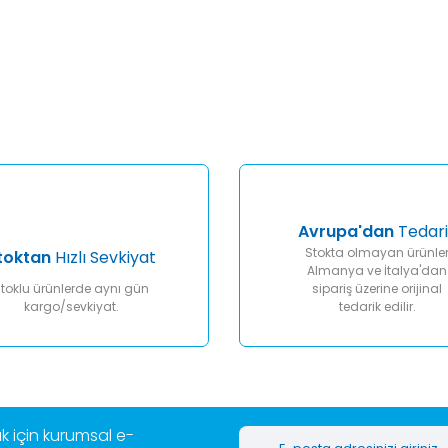
er konularda yetersiz gördüğünüz noktaları öneri formunu kullanarak tar
Bu ürüne ilk yorumu siz yapın!
Yorum Yaz
Avrupa'dan
Tedari
Stokta olmayan ürünle
toktan
Hızlı Sevkiyat
Almanya ve İtalya'dan
toklu ürünlerde aynı gün
sipariş üzerine orijinal
kargo/sevkiyat.
tedarik edilir.
Gönder
 için kurumsal e-