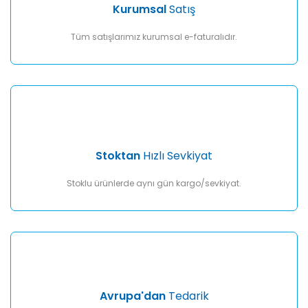
Ürün fiyatı diğer sitelerden daha pahalı.
Kurumsal
Satış
Bu ürüne benzer farklı alternatifler olmalı.
Tüm satışlarımız kurumsal e-faturalıdır.
Gönder
Stoktan
Hızlı Sevkiyat
Stoklu ürünlerde aynı gün kargo/sevkiyat.
Avrupa'dan
Tedarik