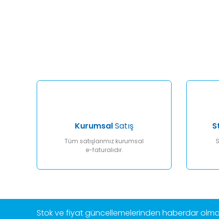
Bu ürünün fiyat bilgisi, resim, ürün açıklamalarında ve diğ
Görüş ve önerileriniz için teşekkür ederiz.
Ürün resmi kalitesiz, bozuk veya görüntülenemiyor.
Ürün açıklamasında eksik bilgiler bulunuyor.
Ürün bilgilerinde hatalar bulunuyor.
Ürün fiyatı diğer sitelerden daha pahalı.
Bu ürüne benzer farklı alternatifler olmalı.
Kurumsal
Satış
S
Tüm satışlarımız kurumsal
S
e-faturalıdır.
Stok ve fiyat güncellemelerinden haberdar olmak