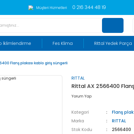
0 216 344 48 19
Müşteri Hizmetleri
 İklimlendirme
Fes Klima
Rittal Yedek Parça
6400 Flanş plakası kablo giriş süngerli
RITTAL
Rittal AX 2566400 Flanş
Yorum Yap
Kategori
Flanş plak
Marka
RITTAL
Stok Kodu
2566400