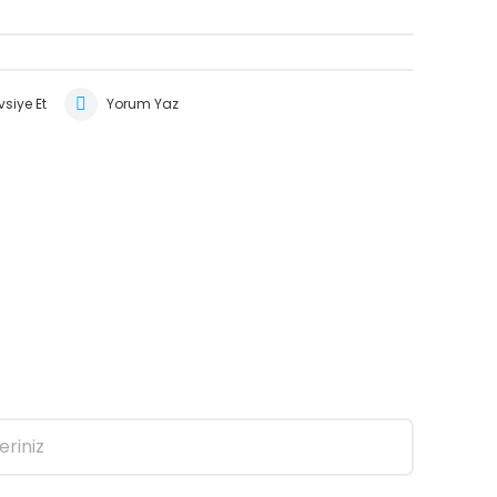
siye Et
Yorum Yaz
eriniz