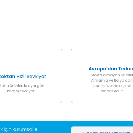
er konularda yetersiz gördüğünüz noktaları öneri formunu kullanarak tar
Bu ürüne ilk yorumu siz yapın!
Yorum Yaz
Avrupa'dan
Tedari
Stokta olmayan ürünle
toktan
Hızlı Sevkiyat
Almanya ve İtalya'dan
toklu ürünlerde aynı gün
sipariş üzerine orijinal
kargo/sevkiyat.
tedarik edilir.
Gönder
 için kurumsal e-