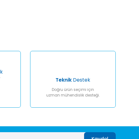
afımıza iletebilirsiniz.
k
r
Teknik
Destek
Doğru ürün seçimi için
uzman mühendislik desteği.
Kaydol