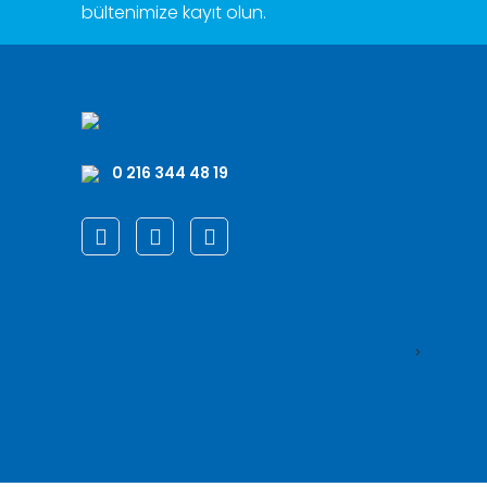
bültenimize kayıt olun.
0 216 344 48 19
>