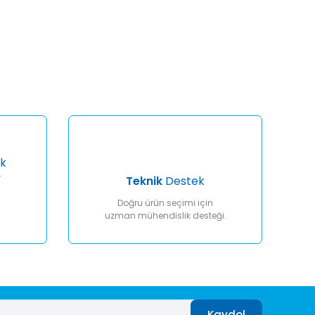
afımıza iletebilirsiniz.
k
r
Teknik
Destek
Doğru ürün seçimi için
uzman mühendislik desteği.
Kaydol