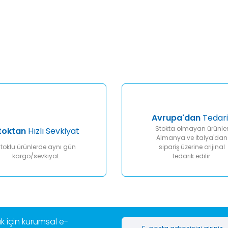
er konularda yetersiz gördüğünüz noktaları öneri formunu kullanarak tar
Bu ürüne ilk yorumu siz yapın!
Yorum Yaz
Avrupa'dan
Tedari
Stokta olmayan ürünle
toktan
Hızlı Sevkiyat
Almanya ve İtalya'dan
toklu ürünlerde aynı gün
sipariş üzerine orijinal
kargo/sevkiyat.
tedarik edilir.
Gönder
 için kurumsal e-