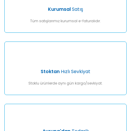
Ürün fiyatı diğer sitelerden daha pahalı.
Kurumsal
Satış
Bu ürüne benzer farklı alternatifler olmalı.
Tüm satışlarımız kurumsal e-faturalıdır.
Gönder
Stoktan
Hızlı Sevkiyat
Stoklu ürünlerde aynı gün kargo/sevkiyat.