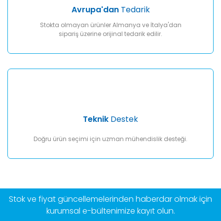
Avrupa'dan
Tedarik
Stokta olmayan ürünler Almanya ve İtalya'dan
sipariş üzerine orijinal tedarik edilir.
Teknik
Destek
Doğru ürün seçimi için uzman mühendislik desteği.
Stok ve fiyat güncellemelerinden haberdar olmak için
kurumsal e-bültenimize kayıt olun.