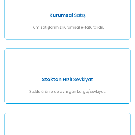
Ürün bilgilerinde hatalar bulunuyor.
Ürün fiyatı diğer sitelerden daha pahalı.
Kurumsal
Satış
Bu ürüne benzer farklı alternatifler olmalı.
Tüm satışlarımız kurumsal e-faturalıdır.
Gönder
Stoktan
Hızlı Sevkiyat
Stoklu ürünlerde aynı gün kargo/sevkiyat.