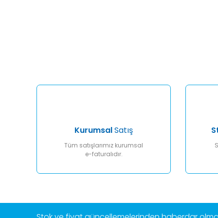
Bu ürünün fiyat bilgisi, resim, ürün açıklamalarında ve diğ
Görüş ve önerileriniz için teşekkür ederiz.
Ürün resmi kalitesiz, bozuk veya görüntülenemiyor.
Ürün açıklamasında eksik bilgiler bulunuyor.
Ürün bilgilerinde hatalar bulunuyor.
Ürün fiyatı diğer sitelerden daha pahalı.
Bu ürüne benzer farklı alternatifler olmalı.
Kurumsal
Satış
S
Tüm satışlarımız kurumsal
S
e-faturalıdır.
Stok ve fiyat güncellemelerinden haberdar olmak