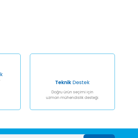
afımıza iletebilirsiniz.
k
r
Teknik
Destek
Doğru ürün seçimi için
uzman mühendislik desteği.