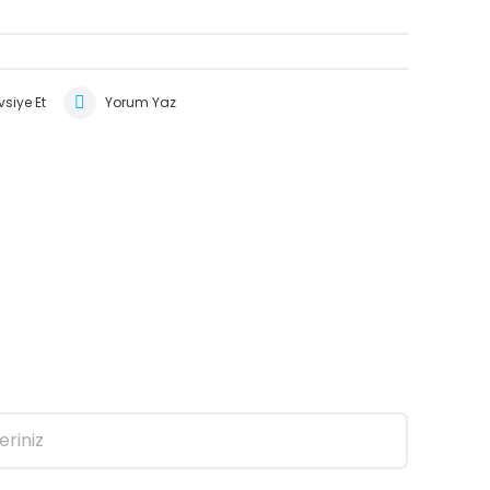
siye Et
Yorum Yaz
eriniz