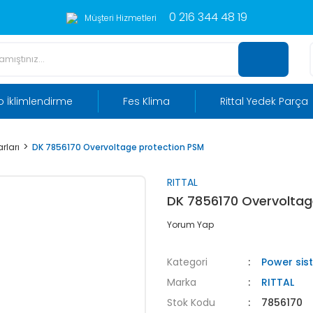
0 216 344 48 19
Müşteri Hizmetleri
 İklimlendirme
Fes Klima
Rittal Yedek Parça
rları
DK 7856170 Overvoltage protection PSM
RITTAL
DK 7856170 Overvoltag
Yorum Yap
Kategori
Power sis
Marka
RITTAL
Stok Kodu
7856170