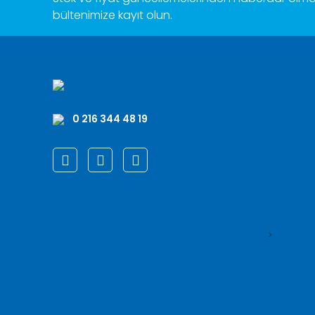
bültenimize kayıt olun.
0 216 344 48 19
>