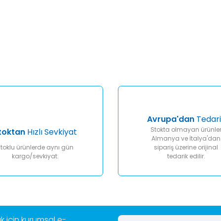
er konularda yetersiz gördüğünüz noktaları öneri formunu kullanarak tar
Bu ürüne ilk yorumu siz yapın!
Yorum Yaz
Avrupa'dan
Tedari
Stokta olmayan ürünle
toktan
Hızlı Sevkiyat
Almanya ve İtalya'dan
toklu ürünlerde aynı gün
sipariş üzerine orijinal
kargo/sevkiyat.
tedarik edilir.
Gönder
 için kurumsal e-