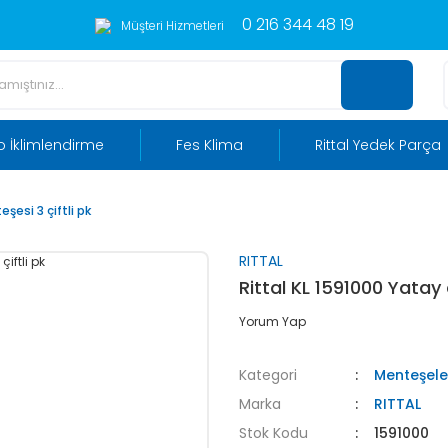
0 216 344 48 19
Müşteri Hizmetleri
 İklimlendirme
Fes Klima
Rittal Yedek Parça
esi 3 çiftli pk
RITTAL
Rittal KL 1591000 Yatay
Yorum Yap
Kategori
Menteşele
Marka
RITTAL
Stok Kodu
1591000