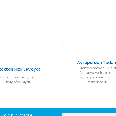
er konularda yetersiz gördüğünüz noktaları öneri formunu kullanarak tar
Bu ürüne ilk yorumu siz yapın!
Yorum Yaz
Avrupa'dan
Tedari
Stokta olmayan ürünle
toktan
Hızlı Sevkiyat
Almanya ve İtalya'dan
toklu ürünlerde aynı gün
sipariş üzerine orijinal
kargo/sevkiyat.
tedarik edilir.
Gönder
 için kurumsal e-