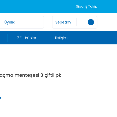
Sipariş Takip
Üyelik
Sepetim
2.El Ürünler
İletişim
 açma menteşesi 3 çiftli pk
r