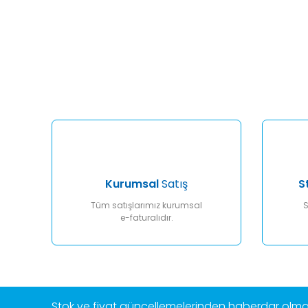
Bu ürünün fiyat bilgisi, resim, ürün açıklamalarında ve diğ
Görüş ve önerileriniz için teşekkür ederiz.
Ürün resmi kalitesiz, bozuk veya görüntülenemiyor.
Ürün açıklamasında eksik bilgiler bulunuyor.
Ürün bilgilerinde hatalar bulunuyor.
Ürün fiyatı diğer sitelerden daha pahalı.
Bu ürüne benzer farklı alternatifler olmalı.
Kurumsal
Satış
S
Tüm satışlarımız kurumsal
S
e-faturalıdır.
Stok ve fiyat güncellemelerinden haberdar olmak