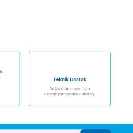
afımıza iletebilirsiniz.
k
r
Teknik
Destek
Doğru ürün seçimi için
uzman mühendislik desteği.