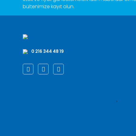
bültenimize kayıt olun.
0 216 344 48 19
>