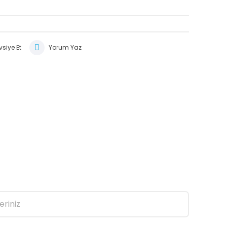
siye Et
Yorum Yaz
eriniz