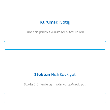
Ürün açıklamasında eksik bilgiler bulunuyor.
Ürün bilgilerinde hatalar bulunuyor.
Ürün fiyatı diğer sitelerden daha pahalı.
Kurumsal
Satış
Bu ürüne benzer farklı alternatifler olmalı.
Tüm satışlarımız kurumsal e-faturalıdır.
Gönder
Stoktan
Hızlı Sevkiyat
Stoklu ürünlerde aynı gün kargo/sevkiyat.