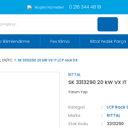
0 216 344 48 19
Müşteri Hizmetleri
 İklimlendirme
Fes Klima
Rittal Yedek Parça
, DX/FC
SK 3313290 20 kW VX IT LCP rack DX
RITTAL
SK 3313290 20 kW VX IT
Yorum Yap
Kategori
LCP Rack 
Marka
RITTAL
Stok Kodu
3313290