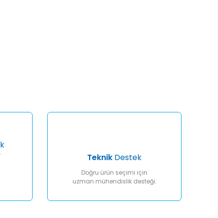
afımıza iletebilirsiniz.
k
r
Teknik
Destek
Doğru ürün seçimi için
uzman mühendislik desteği.