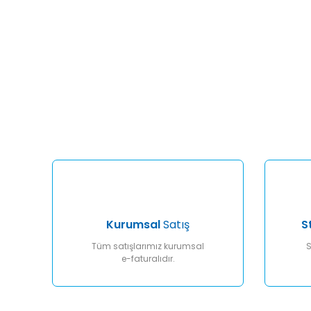
Bu ürünün fiyat bilgisi, resim, ürün açıklamalarında ve diğ
Görüş ve önerileriniz için teşekkür ederiz.
Ürün resmi kalitesiz, bozuk veya görüntülenemiyor.
Ürün açıklamasında eksik bilgiler bulunuyor.
Ürün bilgilerinde hatalar bulunuyor.
Ürün fiyatı diğer sitelerden daha pahalı.
Bu ürüne benzer farklı alternatifler olmalı.
Kurumsal
Satış
S
Tüm satışlarımız kurumsal
S
e-faturalıdır.