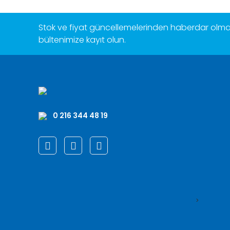
Stok ve fiyat güncellemelerinden haberdar olmak
bültenimize kayıt olun.
0 216 344 48 19
>