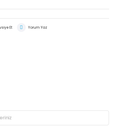
siye Et
Yorum Yaz
eriniz