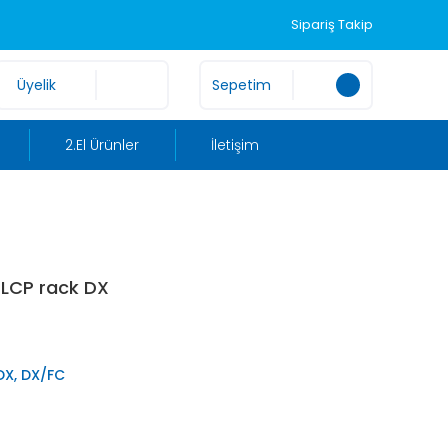
Sipariş Takip
Üyelik
Sepetim
2.El Ürünler
İletişim
 LCP rack DX
DX, DX/FC