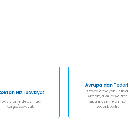
er konularda yetersiz gördüğünüz noktaları öneri formunu kullanarak tar
Bu ürüne ilk yorumu siz yapın!
Yorum Yaz
Avrupa'dan
Tedari
Stokta olmayan ürünle
toktan
Hızlı Sevkiyat
Almanya ve İtalya'dan
toklu ürünlerde aynı gün
sipariş üzerine orijinal
kargo/sevkiyat.
tedarik edilir.
Gönder