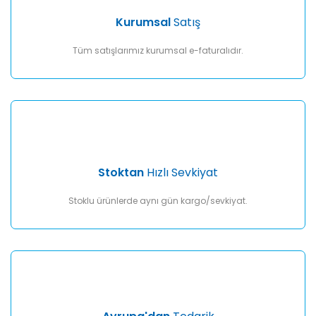
Ürün fiyatı diğer sitelerden daha pahalı.
Kurumsal
Satış
Bu ürüne benzer farklı alternatifler olmalı.
Tüm satışlarımız kurumsal e-faturalıdır.
Gönder
Stoktan
Hızlı Sevkiyat
Stoklu ürünlerde aynı gün kargo/sevkiyat.