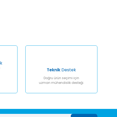
afımıza iletebilirsiniz.
k
r
Teknik
Destek
Doğru ürün seçimi için
uzman mühendislik desteği.