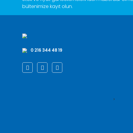
bültenimize kayıt olun.
0 216 344 48 19
>