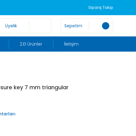
Sipariş Takip
Üyelik
Sepetim
2.El Ürünler
İletişim
osure key 7 mm triangular
tarları