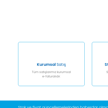
Bu ürünün fiyat bilgisi, resim, ürün açıklamalarında ve diğ
Görüş ve önerileriniz için teşekkür ederiz.
Ürün resmi kalitesiz, bozuk veya görüntülenemiyor.
Ürün açıklamasında eksik bilgiler bulunuyor.
Ürün bilgilerinde hatalar bulunuyor.
Ürün fiyatı diğer sitelerden daha pahalı.
Bu ürüne benzer farklı alternatifler olmalı.
Kurumsal
Satış
S
Tüm satışlarımız kurumsal
S
e-faturalıdır.
Stok ve fiyat güncellemelerinden haberdar olmak