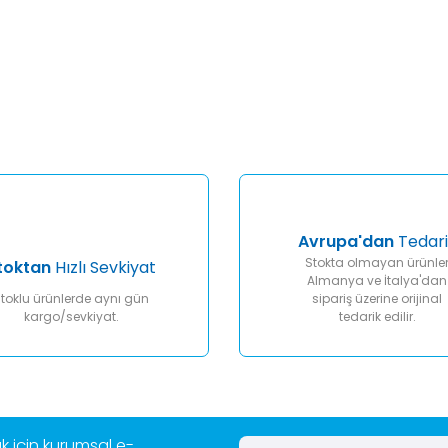
er konularda yetersiz gördüğünüz noktaları öneri formunu kullanarak tar
Bu ürüne ilk yorumu siz yapın!
Yorum Yaz
Avrupa'dan
Tedari
Stokta olmayan ürünle
toktan
Hızlı Sevkiyat
Almanya ve İtalya'dan
toklu ürünlerde aynı gün
sipariş üzerine orijinal
kargo/sevkiyat.
tedarik edilir.
Gönder
 için kurumsal e-