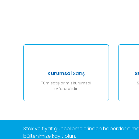
Bu ürünün fiyat bilgisi, resim, ürün açıklamalarında ve diğ
Görüş ve önerileriniz için teşekkür ederiz.
Ürün resmi kalitesiz, bozuk veya görüntülenemiyor.
Ürün açıklamasında eksik bilgiler bulunuyor.
Ürün bilgilerinde hatalar bulunuyor.
Ürün fiyatı diğer sitelerden daha pahalı.
Bu ürüne benzer farklı alternatifler olmalı.
Kurumsal
Satış
S
Tüm satışlarımız kurumsal
S
e-faturalıdır.
Stok ve fiyat güncellemelerinden haberdar olmak
bültenimize kayıt olun.