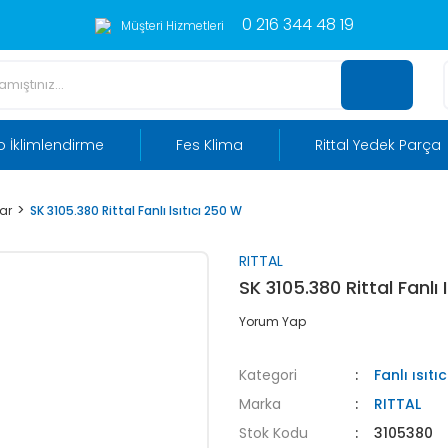
0 216 344 48 19
Müşteri Hizmetleri
 İklimlendirme
Fes Klima
Rittal Yedek Parça
lar
SK 3105.380 Rittal Fanlı Isıtıcı 250 W
RITTAL
SK 3105.380 Rittal Fanlı 
Yorum Yap
Kategori
Fanlı ısıtıc
Marka
RITTAL
Stok Kodu
3105380