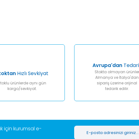
er konularda yetersiz gördüğünüz noktaları öneri formunu kullanarak tar
Bu ürüne ilk yorumu siz yapın!
Yorum Yaz
Avrupa'dan
Tedari
Stokta olmayan ürünle
toktan
Hızlı Sevkiyat
Almanya ve İtalya'dan
toklu ürünlerde aynı gün
sipariş üzerine orijinal
kargo/sevkiyat.
tedarik edilir.
Gönder
 için kurumsal e-