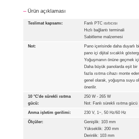
–
Ürün açıklaması
Teslimat kapsamı:
Fanlı PTC ısıtıcısı
Hızlı bağlantı terminali
Sabitleme malzemesi
Not:
Pano içerisinde daha duyarlı b
pano içi dijital sıcaklık gösterg
Yoğuşmanın önüne geçmek için ıs
Daha büyük panolarda eşit bir 
fazla ısıtma cihazı monte edere
genel olarak, yoğuşma suyu ol
önerilir.
10 °C'de sürekli ısıtma
250 W - 265 W
gücü:
Not: Fanlı sürekli ısıtma gücü
Anma işletim gerilimi:
230 V, 1~, 50 Hz/60 Hz
Ölçüler:
Genişlik: 103 mm
Yükseklik: 200 mm
Derinlik: 103 mm