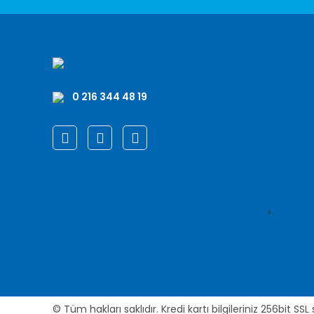
0 216 344 48 19
>
© Tüm hakları saklıdır. Kredi kartı bilgileriniz 256bit SSL