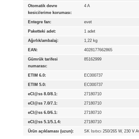
Otomatik devre
4 A
kesici/erime koruması:
Entegre fan:
evet
Paketteki adet:
1 adet
Ağırlık/ambalaj:
1,22 kg
EAN:
4028177662865
Gümrük tarifesi
85162999
numarası:
ETIM 6.0:
EC000737
ETIM 5.0:
EC000737
eCl@ss 8.0/8.1:
27180710
eCl@ss 7.0/7.1:
27180710
eCl@ss 6.0/6.1:
27180710
eCl@ss 5.1/5.1.4:
27180710
Ürün açıklaması (uzun):
SK Isıtıcı 250/265 W, 230 V AC