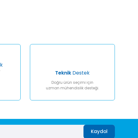
afımıza iletebilirsiniz.
k
r
Teknik
Destek
Doğru ürün seçimi için
uzman mühendislik desteği.
Kaydol