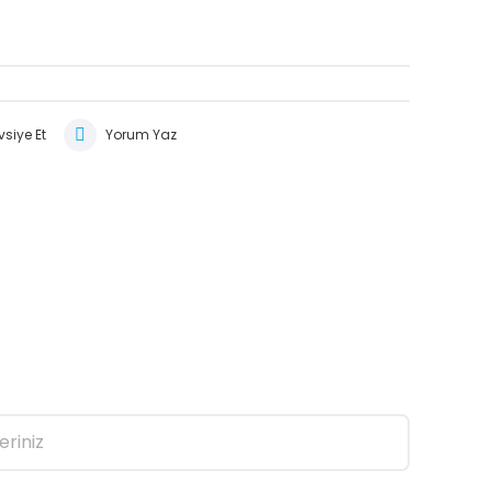
siye Et
Yorum Yaz
eriniz