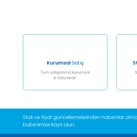
Görüş ve önerileriniz için teşekkür ederiz.
Ürün resmi kalitesiz, bozuk veya görüntülenemiyor.
Ürün açıklamasında eksik bilgiler bulunuyor.
Ürün bilgilerinde hatalar bulunuyor.
Ürün fiyatı diğer sitelerden daha pahalı.
Bu ürüne benzer farklı alternatifler olmalı.
Kurumsal
Satış
S
Tüm satışlarımız kurumsal
S
e-faturalıdır.
Stok ve fiyat güncellemelerinden haberdar olmak
bültenimize kayıt olun.