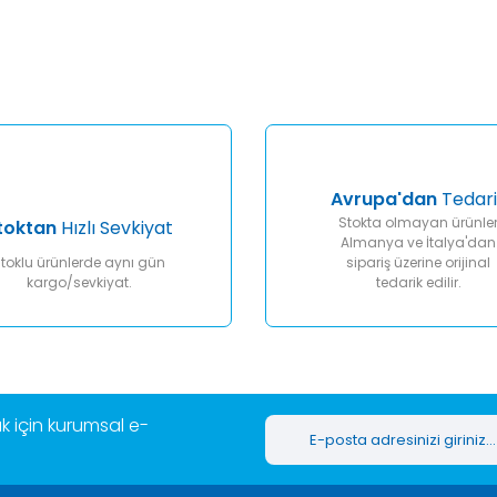
Bu ürüne ilk yorumu siz yapın!
Yorum Yaz
Avrupa'dan
Tedari
Stokta olmayan ürünle
toktan
Hızlı Sevkiyat
Almanya ve İtalya'dan
toklu ürünlerde aynı gün
sipariş üzerine orijinal
kargo/sevkiyat.
tedarik edilir.
Gönder
 için kurumsal e-