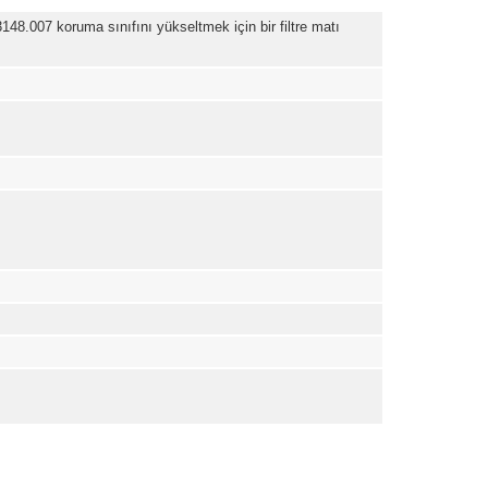
8.007 koruma sınıfını yükseltmek için bir filtre matı
er konularda yetersiz gördüğünüz noktaları öneri formunu kullanarak tar