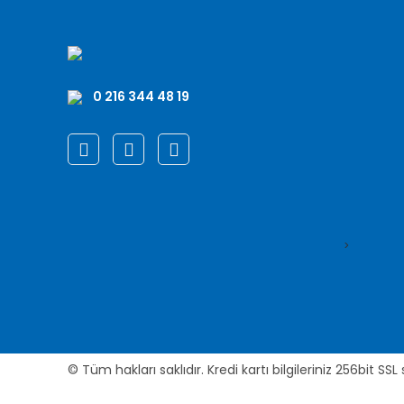
0 216 344 48 19
>
© Tüm hakları saklıdır. Kredi kartı bilgileriniz 256bit SSL