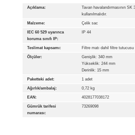
Açıklama:
Tavan havalandırmasının SK 314
kullanılmalıdır.
Malzeme:
Çelik sac
IEC 60 529 uyarınca
IP 44
koruma sınıfı IP:
Teslimat kapsamı:
Filtre matı dahil filtre tutucusu
Ölçüler:
Genişlik: 340 mm
Yükseklik: 244 mm
Derinlik: 15 mm
Paketteki adet:
1 adet
Ağırlık/ambalaj:
0,72 kg
EAN:
4028177038172
Gümrük tarifesi
73269098
numarası:
Bu ürünün fiyat bilgisi, resim, ürün açıklamalarında ve diğ