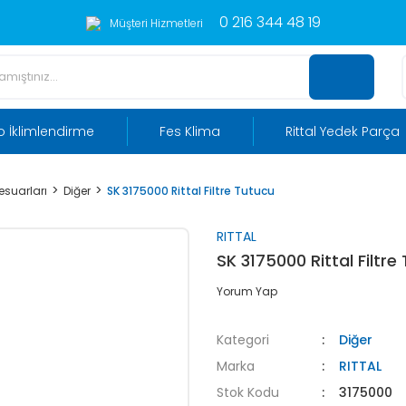
0 216 344 48 19
Müşteri Hizmetleri
 İklimlendirme
Fes Klima
Rittal Yedek Parça
sesuarları
Diğer
SK 3175000 Rittal Filtre Tutucu
RITTAL
SK 3175000 Rittal Filtre
Yorum Yap
Kategori
Diğer
Marka
RITTAL
Stok Kodu
3175000