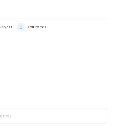
siye Et
Yorum Yaz
eriniz