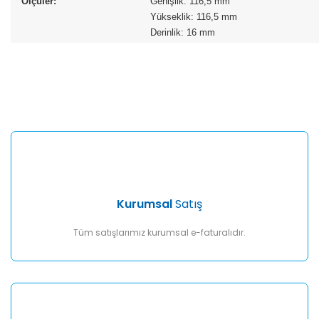
Ölçüler:
Genişlik: 116,5 mm
Yükseklik: 116,5 mm
Derinlik: 16 mm
Bu ürünün fiyat bilgisi, resim, ürün açıklamalarında ve diğer
konularda yetersiz gördüğünüz noktaları öneri formunu
Bu ürüne ilk yorumu siz yapın!
kullanarak tarafımıza iletebilirsiniz.
Görüş ve önerileriniz için teşekkür ederiz.
Yorum Yaz
Ürün resmi kalitesiz, bozuk veya görüntülenemiyor.
Ürün açıklamasında eksik bilgiler bulunuyor.
Ürün bilgilerinde hatalar bulunuyor.
Ürün fiyatı diğer sitelerden daha pahalı.
Kurumsal
Satış
Bu ürüne benzer farklı alternatifler olmalı.
Tüm satışlarımız kurumsal e-faturalıdır.
Gönder