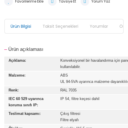
Tavsiye Et
Yorum Yaz
Ürün Bilgisi
Taksit Seçenekleri
Yorumlar
Öner
–
Ürün açıklaması
Açıklama:
Konveksiyonel bir havalandırma için panon
kullanılabilir.
Malzeme:
ABS
UL 94-5VA uyarınca malzeme dayanıklılı
Renk:
RAL 7035
IEC 60 529 uyarınca
IP 54, filtre keçesi dahil
koruma sınıfı IP:
Teslimat kapsamı:
Çıkış filtresi
Filtre elyafı