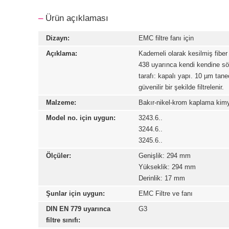
–
Ürün açıklaması
Dizayn:
EMC filtre fanı için
Açıklama:
Kademeli olarak kesilmiş fiber
438 uyarınca kendi kendine sön
tarafı: kapalı yapı. 10 µm tan
güvenilir bir şekilde filtrelenir.
Malzeme:
Bakır-nikel-krom kaplama kimy
Model no. için uygun:
3243.6..
3244.6..
3245.6..
Ölçüler:
Genişlik: 294 mm
Yükseklik: 294 mm
Derinlik: 17 mm
Şunlar için uygun:
EMC Filtre ve fanı
DIN EN 779 uyarınca
G3
filtre sınıfı: