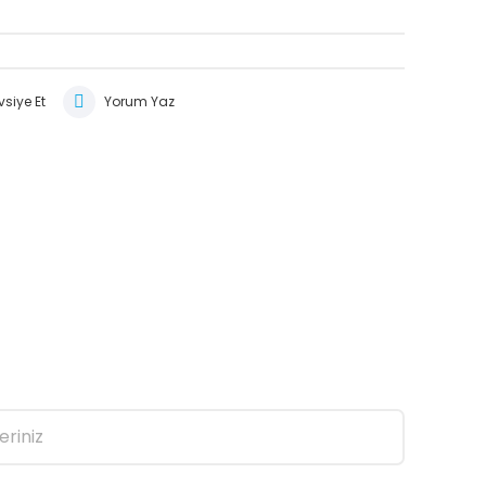
siye Et
Yorum Yaz
eriniz