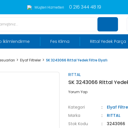
0 216 344 48 19
Müşteri Hizmetleri
 İklimlendirme
Fes Klima
Rittal Yedek Parça
sesuarları
Elyaf Filtreler
SK 3243066 Rittal Yedek Filtre Elyafı
RITTAL
SK 3243066 Rittal Yedek 
Yorum Yap
Kategori
Elyaf Filtr
Marka
RITTAL
Stok Kodu
3243066