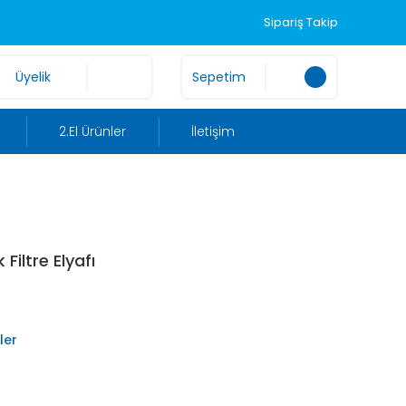
Sipariş Takip
Üyelik
Sepetim
2.El Ürünler
İletişim
Filtre Elyafı
eler