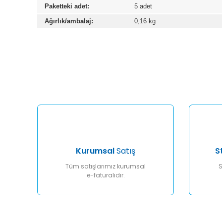
Paketteki adet:
5 adet
Ağırlık/ambalaj:
0,16 kg
Bu ürünün fiyat bilgisi, resim, ürün açıklamalarında ve diğ
Görüş ve önerileriniz için teşekkür ederiz.
Ürün resmi kalitesiz, bozuk veya görüntülenemiyor.
Ürün açıklamasında eksik bilgiler bulunuyor.
Ürün bilgilerinde hatalar bulunuyor.
Ürün fiyatı diğer sitelerden daha pahalı.
Bu ürüne benzer farklı alternatifler olmalı.
Kurumsal
Satış
S
Tüm satışlarımız kurumsal
S
e-faturalıdır.