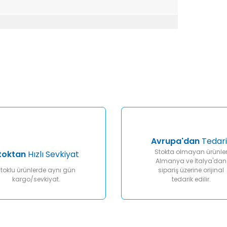
er konularda yetersiz gördüğünüz noktaları öneri formunu kullanarak tar
Bu ürüne ilk yorumu siz yapın!
Yorum Yaz
Avrupa'dan
Tedari
Stokta olmayan ürünle
toktan
Hızlı Sevkiyat
Almanya ve İtalya'dan
toklu ürünlerde aynı gün
sipariş üzerine orijinal
kargo/sevkiyat.
tedarik edilir.
Gönder