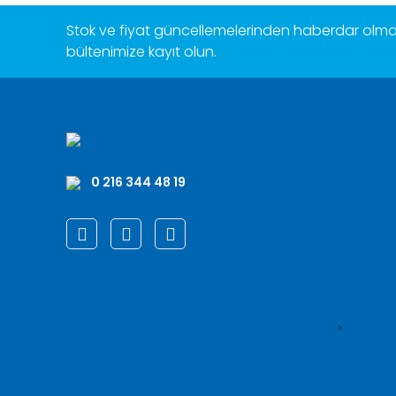
Stok ve fiyat güncellemelerinden haberdar olmak
bültenimize kayıt olun.
0 216 344 48 19
>