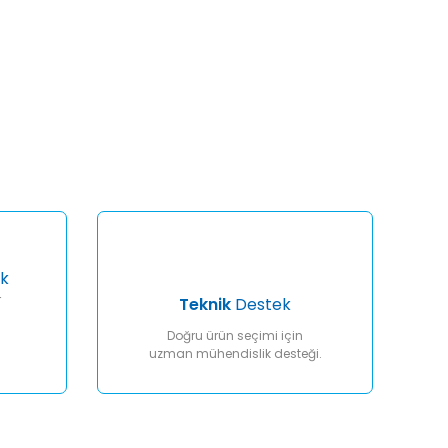
afımıza iletebilirsiniz.
k
r
Teknik
Destek
Doğru ürün seçimi için
uzman mühendislik desteği.