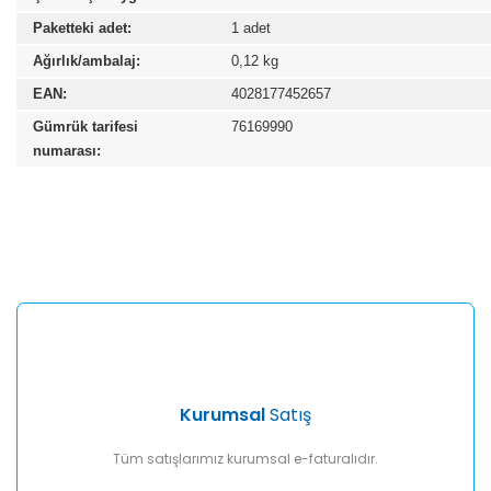
Paketteki adet:
1 adet
Ağırlık/ambalaj:
0,12 kg
EAN:
4028177452657
Gümrük tarifesi
76169990
numarası:
Bu ürünün fiyat bilgisi, resim, ürün açıklamalarında ve diğer
konularda yetersiz gördüğünüz noktaları öneri formunu
Bu ürüne ilk yorumu siz yapın!
kullanarak tarafımıza iletebilirsiniz.
Görüş ve önerileriniz için teşekkür ederiz.
Yorum Yaz
Ürün resmi kalitesiz, bozuk veya görüntülenemiyor.
Ürün açıklamasında eksik bilgiler bulunuyor.
Ürün bilgilerinde hatalar bulunuyor.
Ürün fiyatı diğer sitelerden daha pahalı.
Kurumsal
Satış
Bu ürüne benzer farklı alternatifler olmalı.
Tüm satışlarımız kurumsal e-faturalıdır.