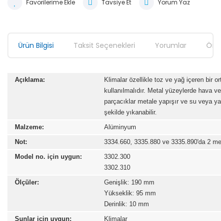
Tavsiye Et
Yorum Yaz
Ürün Bilgisi
Taksit Seçenekleri
Yorumlar
Öner
Açıklama:
Klimalar özellikle toz ve yağ içeren bir or
kullanılmalıdır. Metal yüzeylerde hava 
parçacıklar metale yapışır ve su veya ya
şekilde yıkanabilir.
Malzeme:
Alüminyum
Not:
3334.660, 3335.880 ve 3335.890'da 2 meta
Model no. için uygun:
3302.300
3302.310
Ölçüler:
Genişlik: 190 mm
Yükseklik: 95 mm
Derinlik: 10 mm
Şunlar için uygun:
Klimalar