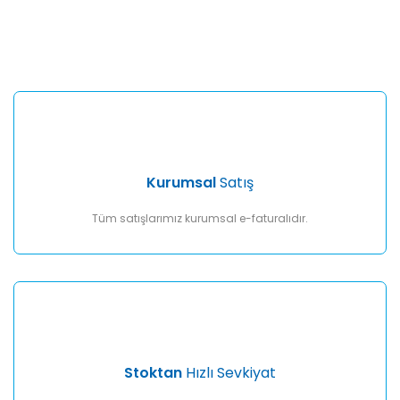
Bu ürünün fiyat bilgisi, resim, ürün açıklamalarında ve diğer
konularda yetersiz gördüğünüz noktaları öneri formunu
Bu ürüne ilk yorumu siz yapın!
kullanarak tarafımıza iletebilirsiniz.
Görüş ve önerileriniz için teşekkür ederiz.
Yorum Yaz
Ürün resmi kalitesiz, bozuk veya görüntülenemiyor.
Ürün açıklamasında eksik bilgiler bulunuyor.
Ürün bilgilerinde hatalar bulunuyor.
Ürün fiyatı diğer sitelerden daha pahalı.
Kurumsal
Satış
Bu ürüne benzer farklı alternatifler olmalı.
Tüm satışlarımız kurumsal e-faturalıdır.
Gönder
Stoktan
Hızlı Sevkiyat