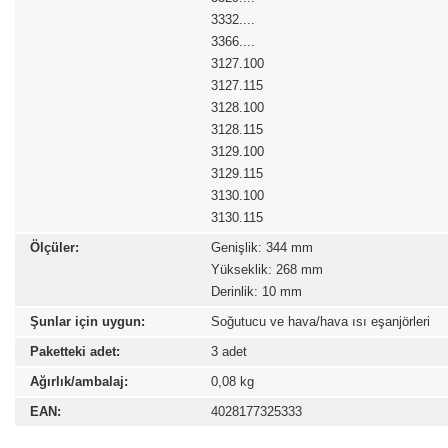
3332....
3366....
3127.100
3127.115
3128.100
3128.115
3129.100
3129.115
3130.100
3130.115
Ölçüler:
Genişlik: 344 mm
Yükseklik: 268 mm
Derinlik: 10 mm
Şunlar için uygun:
Soğutucu ve hava/hava ısı eşanjörleri
Paketteki adet:
3 adet
Ağırlık/ambalaj:
0,08 kg
EAN:
4028177325333