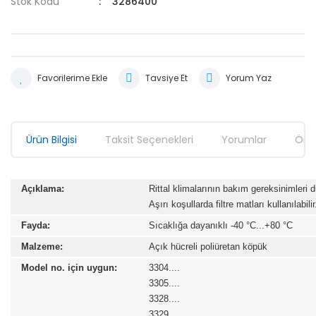
Stok Kodu
3286400
Tavsiye Et
Yorum Yaz
Ürün Bilgisi
Taksit Seçenekleri
Yorumlar
Öner
Açıklama:
Rittal klimalarının bakım gereksinimleri dü
Aşırı koşullarda filtre matları kullanılabilir
Fayda:
Sıcaklığa dayanıklı -40 °C...+80 °C
Malzeme:
Açık hücreli poliüretan köpük
Model no. için uygun:
3304....
3305....
3328....
3329....