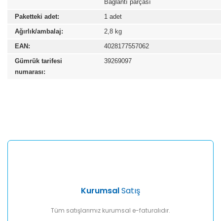
Bağlantı parçası
Paketteki adet:
1 adet
Ağırlık/ambalaj:
2,8 kg
EAN:
4028177557062
Gümrük tarifesi
39269097
numarası:
Bu ürünün fiyat bilgisi, resim, ürün açıklamalarında ve diğer
konularda yetersiz gördüğünüz noktaları öneri formunu
Bu ürüne ilk yorumu siz yapın!
kullanarak tarafımıza iletebilirsiniz.
Görüş ve önerileriniz için teşekkür ederiz.
Yorum Yaz
Ürün resmi kalitesiz, bozuk veya görüntülenemiyor.
Ürün açıklamasında eksik bilgiler bulunuyor.
Ürün bilgilerinde hatalar bulunuyor.
Ürün fiyatı diğer sitelerden daha pahalı.
Kurumsal
Satış
Bu ürüne benzer farklı alternatifler olmalı.
Tüm satışlarımız kurumsal e-faturalıdır.