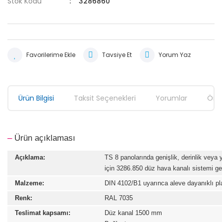
Stok Kodu
3286860
Tavsiye Et
Yorum Yaz
Ürün Bilgisi
Taksit Seçenekleri
Yorumlar
Öner
–
Ürün açıklaması
Açıklama:
TS 8 panolarında genişlik, derinlik veya
için 3286.850 düz hava kanalı sistemi ge
Malzeme:
DIN 4102/B1 uyarınca aleve dayanıklı pl
Renk:
RAL 7035
Teslimat kapsamı:
Düz kanal 1500 mm