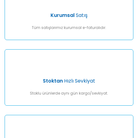
Ürün bilgilerinde hatalar bulunuyor.
Ürün fiyatı diğer sitelerden daha pahalı.
Kurumsal
Satış
Bu ürüne benzer farklı alternatifler olmalı.
Tüm satışlarımız kurumsal e-faturalıdır.
Gönder
Stoktan
Hızlı Sevkiyat
Stoklu ürünlerde aynı gün kargo/sevkiyat.