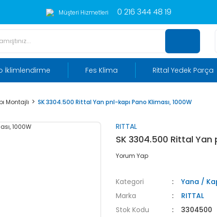
0 216 344 48 19
Müşteri Hizmetleri
 İklimlendirme
Fes Klima
Rittal Yedek Parça
ı Montajlı
SK 3304.500 Rittal Yan pnl-kapı Pano Kliması, 1000W
RITTAL
SK 3304.500 Rittal Yan
Yorum Yap
Kategori
Yana / Kap
Marka
RITTAL
Stok Kodu
3304500