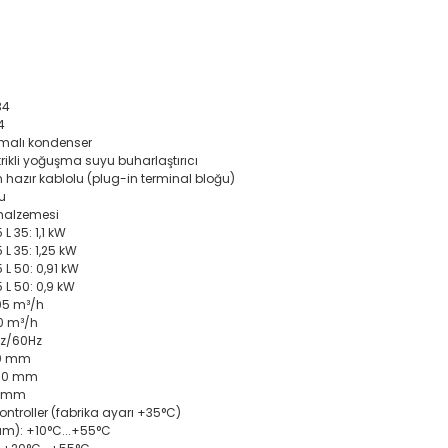
34
4
malı kondenser
trikli yoğuşma suyu buharlaştırıcı
n hazır kablolu (plug-in terminal bloğu)
u
malzemesi
 L 35: 1,1 kW
 L 35: 1,25 kW
 L 50: 0,91 kW
5 L 50: 0,9 kW
805 m³/h
00 m³/h
Hz/60Hz
00 mm
950 mm
60 mm
ntroller (fabrika ayarı +35°C)
am): +10°C...+55°C