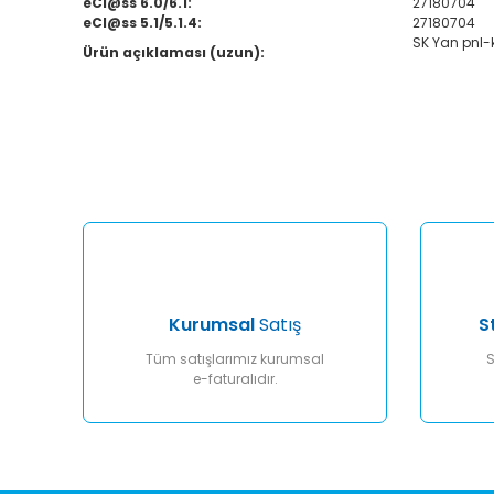
eCl@ss 6.0/6.1:
27180704
eCl@ss 5.1/5.1.4:
27180704
SK Yan pnl-
Ürün açıklaması (uzun):
Bu ürünün fiyat bilgisi, resim, ürün açıklamalarında ve diğ
Görüş ve önerileriniz için teşekkür ederiz.
Ürün resmi kalitesiz, bozuk veya görüntülenemiyor.
Ürün açıklamasında eksik bilgiler bulunuyor.
Ürün bilgilerinde hatalar bulunuyor.
Ürün fiyatı diğer sitelerden daha pahalı.
Bu ürüne benzer farklı alternatifler olmalı.
Kurumsal
Satış
S
Tüm satışlarımız kurumsal
S
e-faturalıdır.