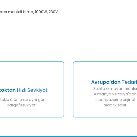
kapı monteli klima, 1000W, 230V
er konularda yetersiz gördüğünüz noktaları öneri formunu kullanarak tar
Bu ürüne ilk yorumu siz yapın!
Yorum Yaz
Avrupa'dan
Tedari
Stokta olmayan ürünle
toktan
Hızlı Sevkiyat
Almanya ve İtalya'dan
toklu ürünlerde aynı gün
sipariş üzerine orijinal
kargo/sevkiyat.
tedarik edilir.
Gönder