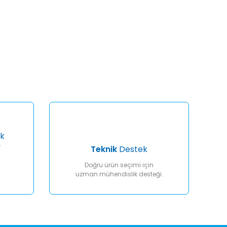
afımıza iletebilirsiniz.
k
r
Teknik
Destek
Doğru ürün seçimi için
uzman mühendislik desteği.