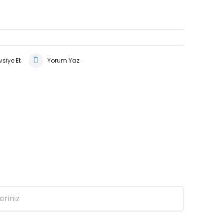
siye Et
Yorum Yaz
eriniz