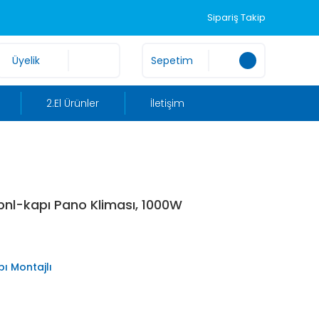
Sipariş Takip
Üyelik
Sepetim
2.El Ürünler
İletişim
 pnl-kapı Pano Kliması, 1000W
ı Montajlı