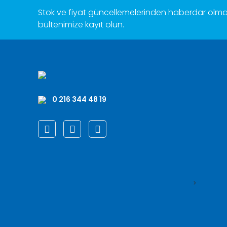
Stok ve fiyat güncellemelerinden haberdar olmak
bültenimize kayıt olun.
0 216 344 48 19
>