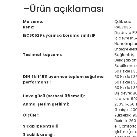
–
Ürün açıklaması
Malzeme:
Çelik sac
Renk:
RAL 7035
Dış devre IP 
IEC60529 uyarınca koruma sınıfı IP:
İç devre IP 5
Nano kapla
Entegre elek
Teslimat kapsamı:
Bağlantı içi
Delik şablon
Sabitleme 
50 Hz'de L 35
DIN EN 14511 uyarınca toplam soğutma
60 Hz'de L 35
performansı:
50 Hz'de L 35
60 Hz'de L 3
Dış devre: 
Hava gücü (serbest üflemeli):
İç devre: 6
Anma işletim gerilimi:
230V, 1~, 50
Genişlik: 4
Ölçüler:
Yükseklik: 
Derinlik: 2
Sıcaklık kontrolü:
e-Comfortco
İşletme (ort
Sıcaklık aralığı: