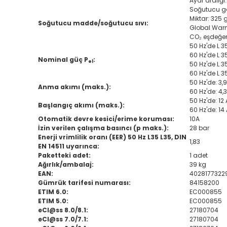
Ayar aralığı
Soğutucu g
Miktar: 325 
Soğutucu madde/soğutucu sıvı:
Global Warm
CO₂ eşdeğeri
50 Hz'de L 3
60 Hz'de L 3
Nominal güç P
:
el
50 Hz'de L 35
60 Hz'de L 35
50 Hz'de: 3,9
Anma akımı (maks.):
60 Hz'de: 4,3
50 Hz'de: 12 
Başlangıç akımı (maks.):
60 Hz'de: 14
Otomatik devre kesici/erime koruması:
10A
İzin verilen çalışma basıncı (p maks.):
28 bar
Enerji vrimlilik oranı (EER) 50 Hz L35 L35, DIN
1,83
EN 14511 uyarınca:
Paketteki adet:
1 adet
Ağırlık/ambalaj:
39 kg
EAN:
4028177322
Gümrük tarifesi numarası:
84158200
ETIM 6.0:
EC000855
ETIM 5.0:
EC000855
eCl@ss 8.0/8.1:
27180704
eCl@ss 7.0/7.1:
27180704