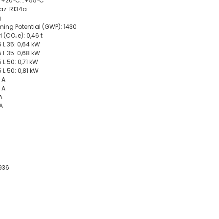
: +20°C...+55°C
az: R134a
g
ing Potential (GWP): 1430
 (CO₂e): 0,46 t
5 L 35: 0,64 kW
5 L 35: 0,68 kW
 L 50: 0,71 kW
 L 50: 0,81 kW
 A
 A
A
 A
936