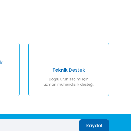
afımıza iletebilirsiniz.
k
r
Teknik
Destek
Doğru ürün seçimi için
uzman mühendislik desteği.
Kaydol