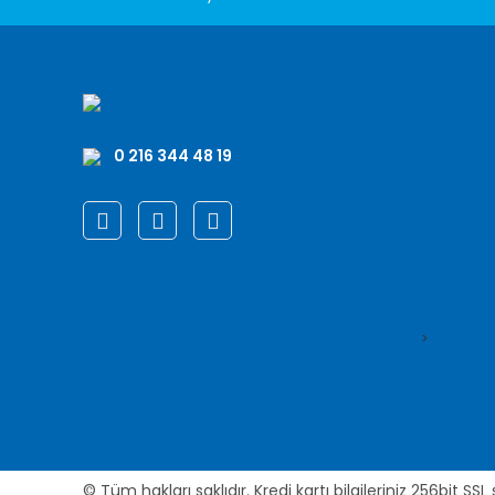
0 216 344 48 19
>
© Tüm hakları saklıdır. Kredi kartı bilgileriniz 256bit SSL