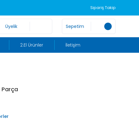
Sipariş Takip
Üyelik
Sepetim
2.El Ürünler
İletişim
k Parça
rler