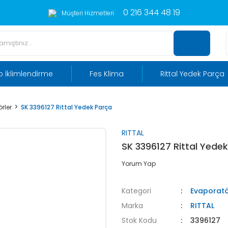
0 216 344 48 19
Müşteri Hizmetleri
 İklimlendirme
Fes Klima
Rittal Yedek Parça
rler
SK 3396127 Rittal Yedek Parça
RITTAL
SK 3396127 Rittal Yede
Yorum Yap
Kategori
Evaporatö
Marka
RITTAL
Stok Kodu
3396127