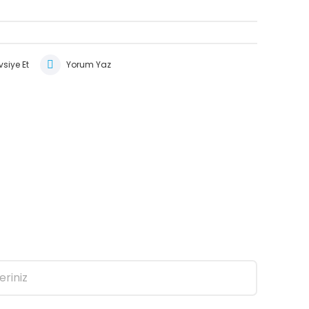
siye Et
Yorum Yaz
eriniz