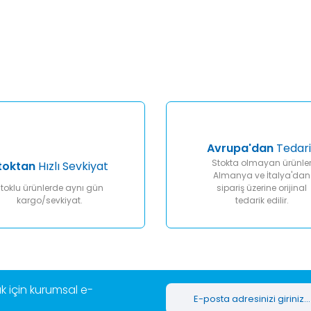
er konularda yetersiz gördüğünüz noktaları öneri formunu kullanarak tar
Bu ürüne ilk yorumu siz yapın!
Yorum Yaz
Avrupa'dan
Tedari
Stokta olmayan ürünle
toktan
Hızlı Sevkiyat
Almanya ve İtalya'dan
toklu ürünlerde aynı gün
sipariş üzerine orijinal
kargo/sevkiyat.
tedarik edilir.
Gönder
 için kurumsal e-