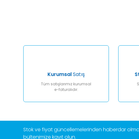
Bu ürünün fiyat bilgisi, resim, ürün açıklamalarında ve diğ
Görüş ve önerileriniz için teşekkür ederiz.
Ürün resmi kalitesiz, bozuk veya görüntülenemiyor.
Ürün açıklamasında eksik bilgiler bulunuyor.
Ürün bilgilerinde hatalar bulunuyor.
Ürün fiyatı diğer sitelerden daha pahalı.
Bu ürüne benzer farklı alternatifler olmalı.
Kurumsal
Satış
S
Tüm satışlarımız kurumsal
S
e-faturalıdır.
Stok ve fiyat güncellemelerinden haberdar olmak
bültenimize kayıt olun.