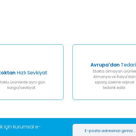
er konularda yetersiz gördüğünüz noktaları öneri formunu kullanarak tar
Bu ürüne ilk yorumu siz yapın!
Yorum Yaz
Avrupa'dan
Tedari
Stokta olmayan ürünle
toktan
Hızlı Sevkiyat
Almanya ve İtalya'dan
toklu ürünlerde aynı gün
sipariş üzerine orijinal
kargo/sevkiyat.
tedarik edilir.
Gönder
 için kurumsal e-