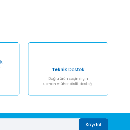
afımıza iletebilirsiniz.
k
r
Teknik
Destek
Doğru ürün seçimi için
uzman mühendislik desteği.
Kaydol