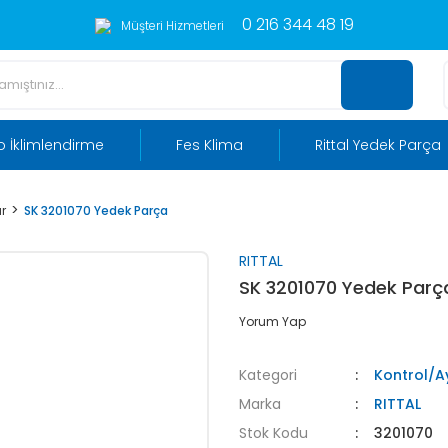
0 216 344 48 19
Müşteri Hizmetleri
 İklimlendirme
Fes Klima
Rittal Yedek Parça
r
SK 3201070 Yedek Parça
RITTAL
SK 3201070 Yedek Parç
Yorum Yap
Kategori
Kontrol/A
Marka
RITTAL
Stok Kodu
3201070