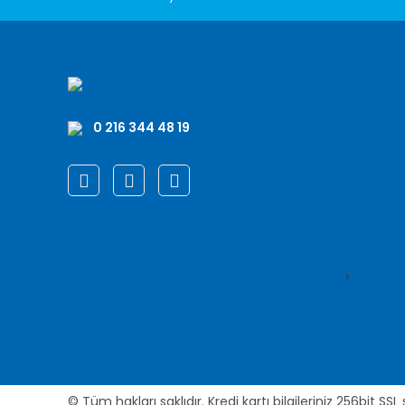
0 216 344 48 19
>
© Tüm hakları saklıdır. Kredi kartı bilgileriniz 256bit SSL