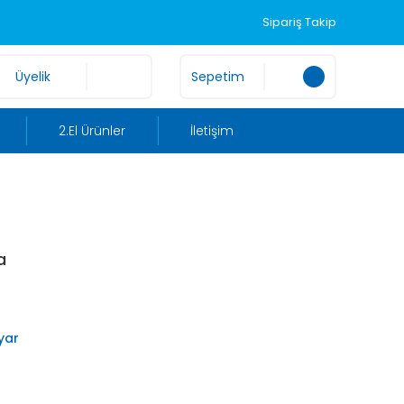
Sipariş Takip
Üyelik
Sepetim
2.El Ürünler
İletişim
a
yar