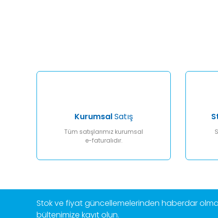
Bu ürünün fiyat bilgisi, resim, ürün açıklamalarında ve diğ
Görüş ve önerileriniz için teşekkür ederiz.
Ürün resmi kalitesiz, bozuk veya görüntülenemiyor.
Ürün açıklamasında eksik bilgiler bulunuyor.
Ürün bilgilerinde hatalar bulunuyor.
Ürün fiyatı diğer sitelerden daha pahalı.
Bu ürüne benzer farklı alternatifler olmalı.
Kurumsal
Satış
S
Tüm satışlarımız kurumsal
S
e-faturalıdır.
Stok ve fiyat güncellemelerinden haberdar olmak
bültenimize kayıt olun.