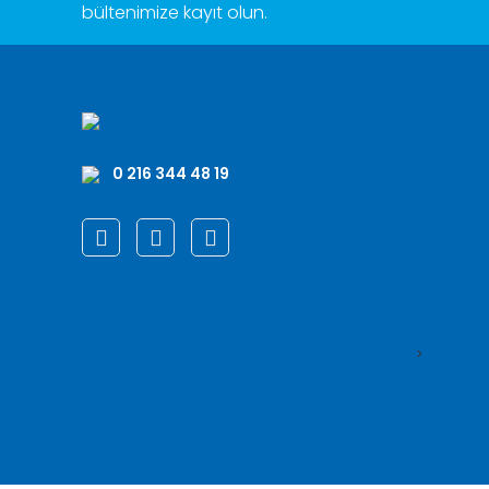
bültenimize kayıt olun.
0 216 344 48 19
>