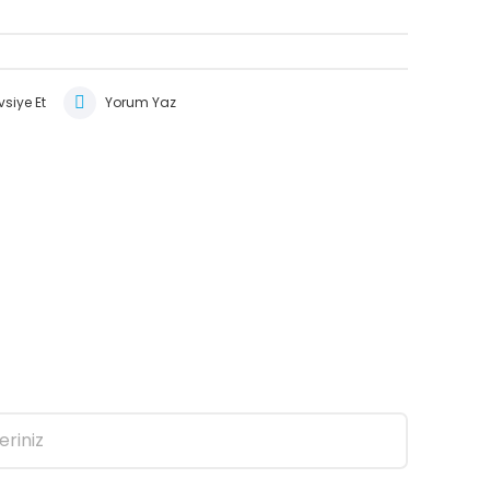
siye Et
Yorum Yaz
eriniz