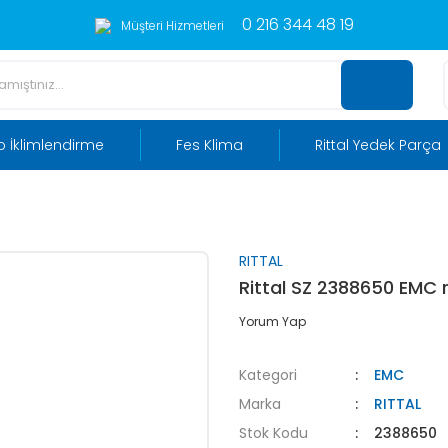
0 216 344 48 19
Müşteri Hizmetleri
 İklimlendirme
Fes Klima
Rittal Yedek Parça
RITTAL
Rittal SZ 2388650 EMC 
Yorum Yap
Kategori
EMC
Marka
RITTAL
Stok Kodu
2388650