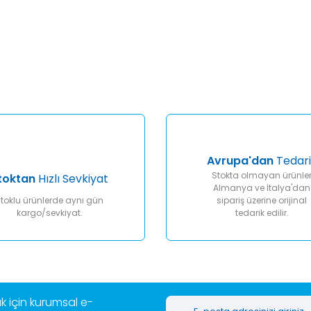
er konularda yetersiz gördüğünüz noktaları öneri formunu kullanarak tar
Bu ürüne ilk yorumu siz yapın!
Yorum Yaz
Avrupa'dan
Tedari
Stokta olmayan ürünle
toktan
Hızlı Sevkiyat
Almanya ve İtalya'dan
toklu ürünlerde aynı gün
sipariş üzerine orijinal
kargo/sevkiyat.
tedarik edilir.
Gönder
 için kurumsal e-