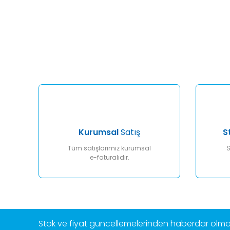
Bu ürünün fiyat bilgisi, resim, ürün açıklamalarında ve diğ
Görüş ve önerileriniz için teşekkür ederiz.
Ürün resmi kalitesiz, bozuk veya görüntülenemiyor.
Ürün açıklamasında eksik bilgiler bulunuyor.
Ürün bilgilerinde hatalar bulunuyor.
Ürün fiyatı diğer sitelerden daha pahalı.
Bu ürüne benzer farklı alternatifler olmalı.
Kurumsal
Satış
S
Tüm satışlarımız kurumsal
S
e-faturalıdır.
Stok ve fiyat güncellemelerinden haberdar olmak