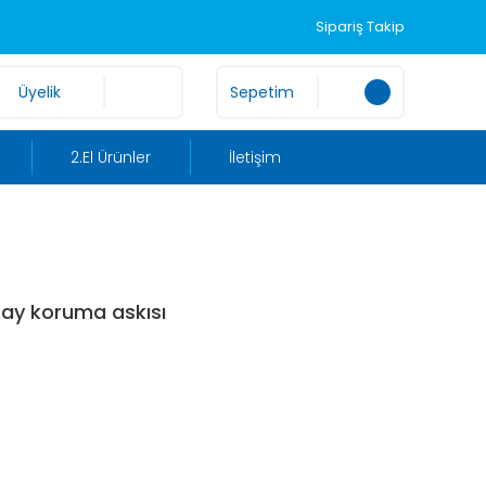
Sipariş Takip
Üyelik
Sepetim
2.El Ürünler
İletişim
ray koruma askısı