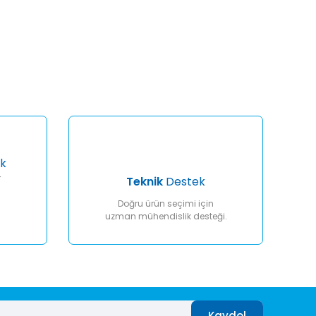
afımıza iletebilirsiniz.
k
r
Teknik
Destek
Doğru ürün seçimi için
uzman mühendislik desteği.
Kaydol